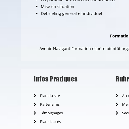
Mise en situation
Débriefing général et individuel
Formation
Avenir Navigant Formation espère bientôt or
Infos Pratiques
Rubr
Plan du site
Acce
Partenaires
Ment
Témoignages
Secu
Plan d'accès