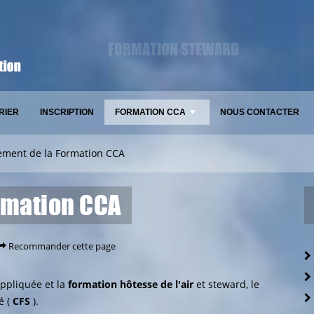
FORMATION STEWARD
RIER
INSCRIPTION
FORMATION CCA
NOUS CONTACTER
+
ement de la Formation CCA
rmation CCA
Recommander cette page
appliquée et la
formation hôtesse de l'air
et steward, le
é (
CFS
).