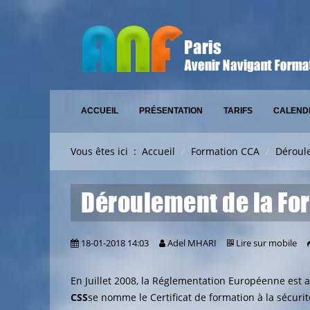
ACCUEIL
PRÉSENTATION
TARIFS
CALEND
Vous êtes ici :
Accueil
Formation CCA
Déroul
Déroulement de la Fo
18-01-2018 14:03
Adel MHARI
Lire sur mobile
En Juillet 2008, la Réglementation Européenne est 
CSS
se nomme le Certificat de formation à la sécurit