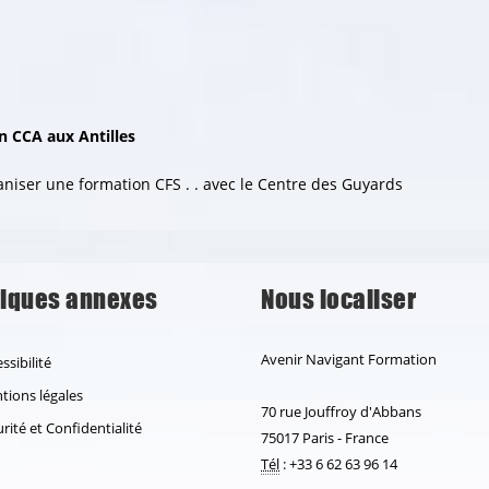
 CCA aux Antilles
ganiser une
formation CFS
. . avec le Centre des Guyards
iques annexes
Nous localiser
Avenir Navigant Formation
ssibilité
ions légales
70 rue Jouffroy d'Abbans
rité et Confidentialité
75017 Paris - France
Tél
: +33 6 62 63 96 14