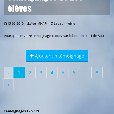
élèves
15-06-2010
Adel MHARI
Lire sur mobile
Pour ajouter votre témoignage, cliquez sur le bouton "+" ci-dessous.
Ajouter un témoignage
‹
1
2
3
4
5
6
...
8
›
Témoignages 1 - 5 / 39